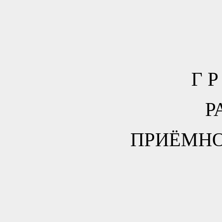
Г Р
Р
ПРИЁМН