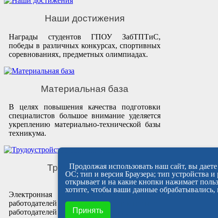
Наши достижения
Награды студентов ГПОУ ЗабТПТиС,
победы в различных конкурсах, спортивных
соревнованиях, предметных олимпиадах.
Материальная база
В целях повышения качества подготовки
специалистов большое внимание уделяется
укреплению материально-технической базы
техникума.
Продолжая использовать наш сайт, вы даете 
Трудоустройство
ОС; тип и версия Браузера; тип устройства и
выпускников
открывает и на какие кнопки нажимает польз
хотите, чтобы ваши данные обрабатывались, 
Электронная биржа труда, база
работодателей и практик, мастер-классы от
Принять
работодателей и ярмарки вакансий.