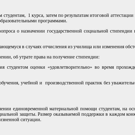
ем студентам, 1 курса, затем по результатам итоговой аттеста
образовательными программами.
 вопроса о назначении государственной социальной стипендии
учающемуся в случаях отчисления из училища или изменения обс
ении, об утрате права на получение стипендии:
ия студентом оценки «удовлетворительно» во время прохожд
о обучения, учебной и производственной практик без уважител
авлении единовременной материальной помощи студентам, на ос
иальной защиты. Размер оказываемой поддержки в каждом конкр
жизненной ситуации.