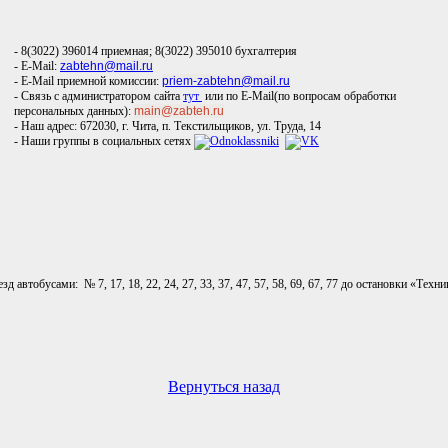
- 8(3022) 396014 приемная; 8(3022) 395010
бухгалтерия
- E-Mail:
zabtehn@mail.ru
- E-Mail приемной комиссии:
priem-zabtehn@mail.ru
- Связь с администратором сайта
тут
или по E-Mail(по вопросам обработки
персональных данных):
main@zabteh.ru
-
Наш адрес: 672030, г. Чита, п. Текстильщиков, ул. Труда, 14
-
Наши группы в социальных сетях
зд автобусами: № 7, 17, 18, 22, 24, 27, 33, 37, 47, 57, 58, 69, 67, 77 до остановки «Техн
Вернуться назад